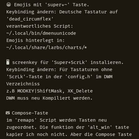
😀 Emojis mit 'super+~' Taste.
Keybinding ändern: Deutsche Tastatur auf
'dead_circumflex'
verantwortliches Script:
~/.local/bin/dmenuunicode
Emojis hinterlegt in:
~/.local/share/larbs/charts/*
🖥️ screenkey für 'Super+ScrLk' instalieren.
Keybinding ändern: Für Tastaturen ohne
'ScrLk'-Taste in der 'config.h' im DWM
Verzeichniss
z.B MODKEY|ShiftMask, XK_Delete
DWM muss neu Kompiliert werden.
⌨️ Compose-Taste
im 'remaps' Script werden Tasten neu
zugeordnet. Die funktion der 'alt_win' taste
kapier ich noch nicht. Aber die Compose Taste