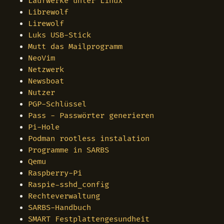
Laufwerke unter Linux
Librewolf
Lirewolf
Luks USB-Stick
Mutt das Mailprogramm
NeoVim
Netzwerk
Newsboat
Nutzer
PGP-Schlüssel
Pass - Passwörter generieren
Pi-Hole
Podman rootless instalation
Programme in SARBS
Qemu
Raspberry-Pi
Raspie-sshd_config
Rechteverwaltung
SARBS-Handbuch
SMART Festplattengesundheit